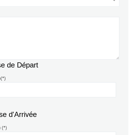
e de Départ
(*)
e d'Arrivée
 (*)