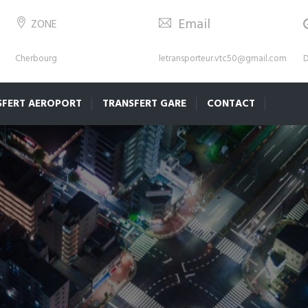
Email
ZONE
Cherbourg
letransporteur.vtc50@gmail.com
D
SFERT AEROPORT
TRANSFERT GARE
CONTACT