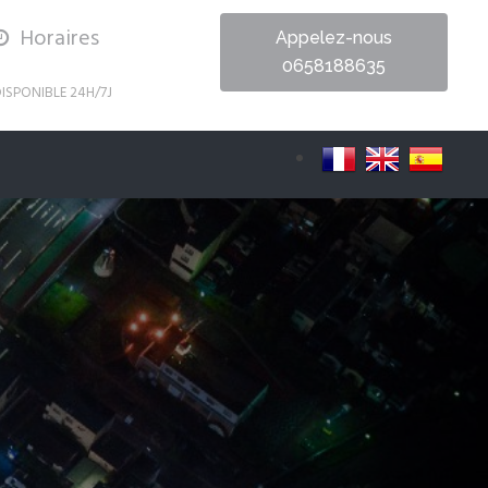
Horaires
Appelez-nous
0658188635
ISPONIBLE 24H/7J