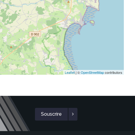
Leaflet
| ©
OpenStreetMap
contributors
Souscrire