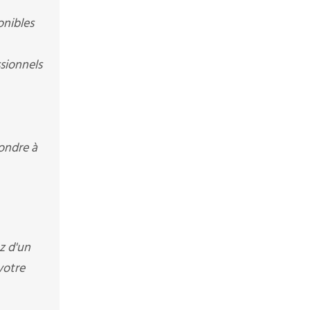
onibles
sionnels
ondre à
ez d'un
votre