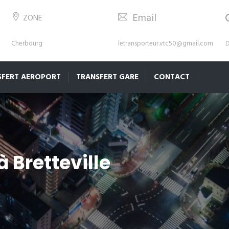
Email
ZONE
Cherbourg
letransporteur.vtc50@gmail.com
D
SFERT AEROPORT
TRANSFERT GARE
CONTACT
à Bretteville