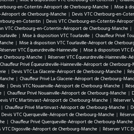
otentin
|
Mise à disposition VTC Cherbourg-en-Cotentin
|
Chauff
herbourg-en-Cotentin-Aéroport de Cherbourg-Manche
|
Mise à di
in-Aéroport de Cherbourg-Manche
|
Devis VTC Cherbourg-en-Coten
herbourg-en-Cotentin
|
Devis VTC Cherbourg-en-Cotentin-Aéropo
tion VTC Cherbourg-en-Cotentin-Aéroport de Cherbourg-Manche
|
urlaville
|
Mise à disposition VTC Tourlaville
|
Chauffeur Privé Tour
-Manche
|
Mise à disposition VTC Tourlaville-Aéroport de Cherbou
Réserver VTC Équeurdreville-Hainneville
|
Mise à disposition VTC Éq
 de Cherbourg-Manche
|
Réserver VTC Équeurdreville-Hainneville-
Chauffeur Privé Équeurdreville-Hainneville-Aéroport de Cherbourg
erie
|
Devis VTC La Glacerie-Aéroport de Cherbourg-Manche
|
Ré
-Manche
|
Chauffeur Privé La Glacerie-Aéroport de Cherbourg-Man
lle
|
Devis VTC Nouainville-Aéroport de Cherbourg-Manche
|
Rés
e
|
Chauffeur Privé Nouainville-Aéroport de Cherbourg-Manche
|
evis VTC Martinvast-Aéroport de Cherbourg-Manche
|
Réserver 
|
Chauffeur Privé Martinvast-Aéroport de Cherbourg-Manche
|
D
|
Devis VTC Querqueville-Aéroport de Cherbourg-Manche
|
Réserv
che
|
Chauffeur Privé Querqueville-Aéroport de Cherbourg-Manche
s VTC Digosville-Aéroport de Cherbourg-Manche
|
Réserver VTC D