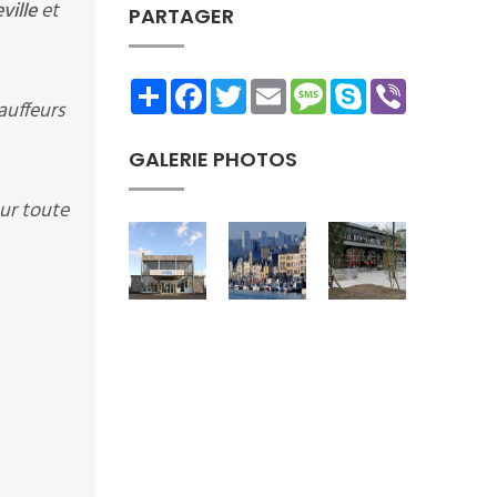
ville
et
PARTAGER
Share
Facebook
Twitter
Email
Message
Skype
Viber
auffeurs
GALERIE PHOTOS
ur toute