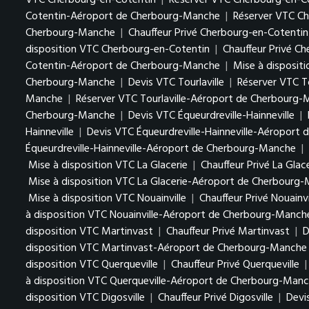
VTC Cherbourg-en-Cotentin
|
Réserver VTC Cherbourg-en-C
Cotentin-Aéroport de Cherbourg-Manche
|
Réserver VTC C
Cherbourg-Manche
|
Chauffeur Privé Cherbourg-en-Cotent
disposition VTC Cherbourg-en-Cotentin
|
Chauffeur Privé C
Cotentin-Aéroport de Cherbourg-Manche
|
Mise à disposi
Cherbourg-Manche
|
Devis VTC Tourlaville
|
Réserver VTC To
Manche
|
Réserver VTC Tourlaville-Aéroport de Cherbourg
Cherbourg-Manche
|
Devis VTC Équeurdreville-Hainneville
|
Hainneville
|
Devis VTC Équeurdreville-Hainneville-Aéroport
Équeurdreville-Hainneville-Aéroport de Cherbourg-Manche
|
Mise à disposition VTC La Glacerie
|
Chauffeur Privé La Glac
Mise à disposition VTC La Glacerie-Aéroport de Cherbourg
Mise à disposition VTC Nouainville
|
Chauffeur Privé Nouainvi
à disposition VTC Nouainville-Aéroport de Cherbourg-Manch
disposition VTC Martinvast
|
Chauffeur Privé Martinvast
|
D
disposition VTC Martinvast-Aéroport de Cherbourg-Manche
disposition VTC Querqueville
|
Chauffeur Privé Querqueville
à disposition VTC Querqueville-Aéroport de Cherbourg-Man
disposition VTC Digosville
|
Chauffeur Privé Digosville
|
Devi