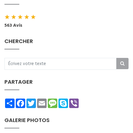
★
★
★
★
★
563 Avis
CHERCHER
PARTAGER
Share
Facebook
Twitter
Email
Message
Skype
Viber
GALERIE PHOTOS